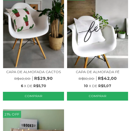
CAPA DE ALMOFADA FÉ
CAPA DE ALMOFADA CACTOS
R$42,00
R$29,90
R$50,00
R$40,00
10
X DE
R$5,07
6
X DE
R$5,70
21
%
OFF