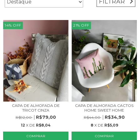
FILTRAR
14
%
OFF
21
%
OFF
CAPA DE ALMOFADA DE
CAPA DE ALMOFADA CACTOS
TRICOT CINZA
HOME SWEET HOME
R$79,00
R$34,90
R$92,00
R$44,00
12
X DE
R$8,04
8
X DE
R$5,09