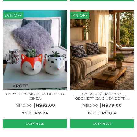
20
%
OFF
14
%
OFF
CAPA DE ALMOFADA
CAPA DE ALMOFADA DE PÊLO
GEOMÉTRICA CINZA DE TRI...
CINZA
R$79,00
R$32,00
R$92,00
R$40,00
12
X DE
R$8,04
7
X DE
R$5,34