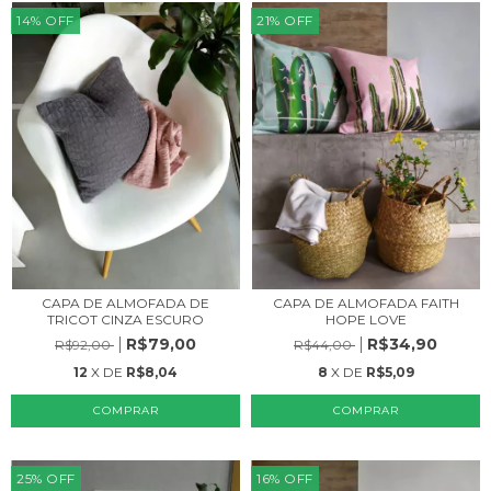
14
%
OFF
21
%
OFF
CAPA DE ALMOFADA FAITH
CAPA DE ALMOFADA DE
HOPE LOVE
TRICOT CINZA ESCURO
R$34,90
R$79,00
R$44,00
R$92,00
8
X DE
R$5,09
12
X DE
R$8,04
25
%
OFF
16
%
OFF