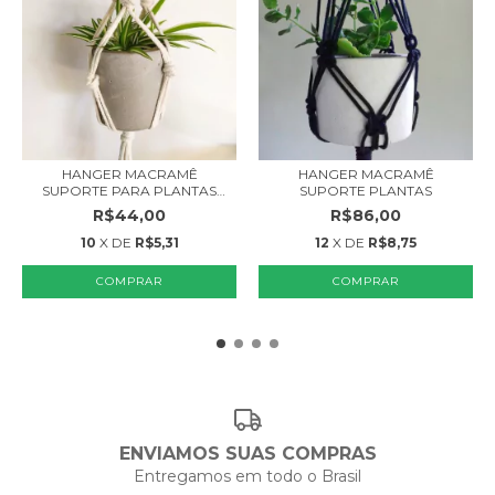
HANGER MACRAMÊ
HANGER MACRAMÊ
SUPORTE PARA PLANTAS
SUPORTE PLANTAS
PEQU...
R$44,00
R$86,00
10
X DE
R$5,31
12
X DE
R$8,75
COMPRAR
COMPRAR
ENVIAMOS SUAS COMPRAS
Entregamos em todo o Brasil