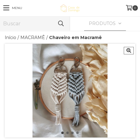
MENU
0
PRODUTOS
Início
/
MACRAMÊ
/
Chaveiro em Macramê