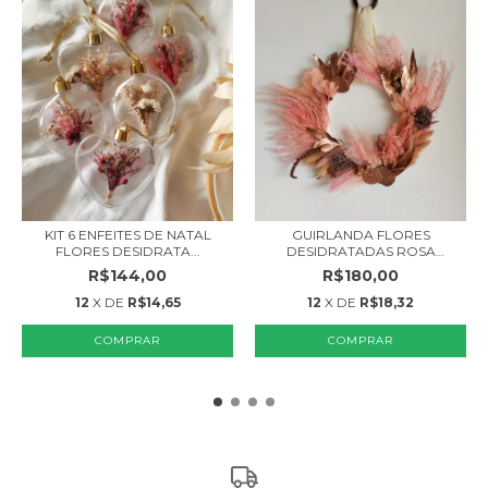
KIT 6 ENFEITES DE NATAL
GUIRLANDA FLORES
FLORES DESIDRATA...
DESIDRATADAS ROSA
DECOR...
R$144,00
R$180,00
12
X DE
R$14,65
12
X DE
R$18,32
COMPRAR